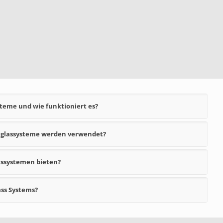
steme und wie funktioniert es?
ltglassysteme werden verwendet?
assystemen bieten?
ass Systems?