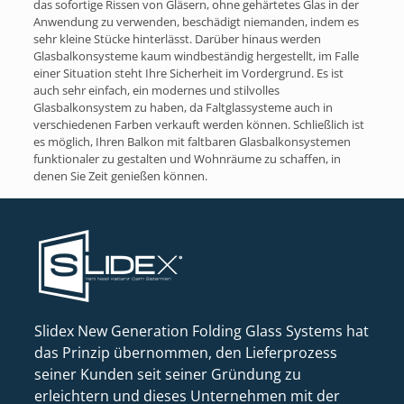
das sofortige Rissen von Gläsern, ohne gehärtetes Glas in der
Anwendung zu verwenden, beschädigt niemanden, indem es
sehr kleine Stücke hinterlässt. Darüber hinaus werden
Glasbalkonsysteme kaum windbeständig hergestellt, im Falle
einer Situation steht Ihre Sicherheit im Vordergrund. Es ist
auch sehr einfach, ein modernes und stilvolles
Glasbalkonsystem zu haben, da Faltglassysteme auch in
verschiedenen Farben verkauft werden können. Schließlich ist
es möglich, Ihren Balkon mit faltbaren Glasbalkonsystemen
funktionaler zu gestalten und Wohnräume zu schaffen, in
denen Sie Zeit genießen können.
Slidex New Generation Folding Glass Systems hat
das Prinzip übernommen, den Lieferprozess
seiner Kunden seit seiner Gründung zu
erleichtern und dieses Unternehmen mit der