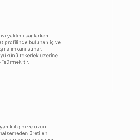
ı yalıtımı sağlarken
t profilinde bulunan iç ve
alışma imkanı sunar.
 yükünü tekerlek üzerine
e “sürmek”tir.
anıklılığını ve uzun
 malzemeden üretilen
rşı dirençli olduğu için