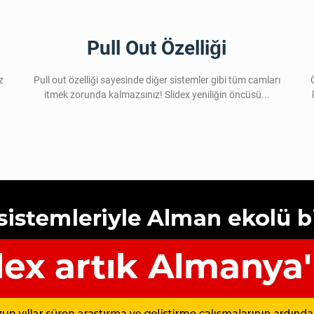
Pull Out Özelliği
z
Pull out özelliği sayesinde diğer sistemler gibi tüm camları
itmek zorunda kalmazsınız! Slidex yeniliğin öncüsü...