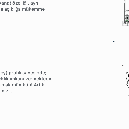
anat özelliği, aynı
üde açıklığa mükemmel
ey) profili sayesinde;
eklik imkanı vermektedir.
lamak mümkün! Artık
siniz…