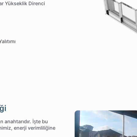
ar Yükseklik Direnci
Yalıtımı
ği
in anahtarıdır. İşte bu
miz, enerji verimliliğine