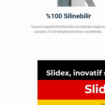
%100 Silinebilir
Tasarımı sayesinde birbirinden kurtulabilen bağımsı
kanatlar, %100 temizlenme imkanı vermektedir.