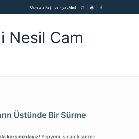
Ücretsiz Keşif ve Fiyat Alın!
i Nesil Cam
ların Üstünde Bir Sürme
nla karşınızdayız!
Yepyeni ısıcamlı sürme