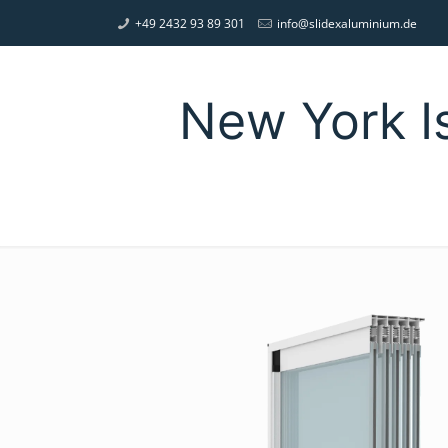
+49 2432 93 89 301
info@slidexaluminium.de
New York I