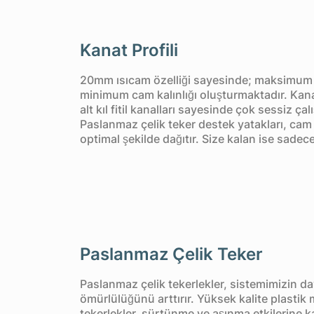
Kanat Profili
20mm ısıcam özelliği sayesinde; maksimum ıs
minimum cam kalınlığı oluşturmaktadır. Kana
alt kıl fitil kanalları sayesinde çok sessiz ç
Paslanmaz çelik teker destek yatakları, cam
optimal şekilde dağıtır. Size kalan ise sadec
Paslanmaz Çelik Teker
Paslanmaz çelik tekerlekler, sistemimizin day
ömürlülüğünü arttırır. Yüksek kalite plastik
tekerlekler, sürtünme ve aşınma etkilerine ka