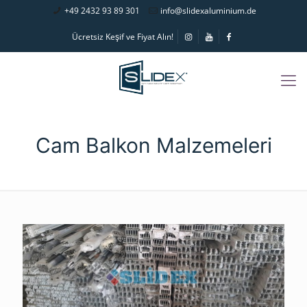
+49 2432 93 89 301
info@slidexaluminium.de
Ücretsiz Keşif ve Fiyat Alın!
Cam Balkon Malzemeleri