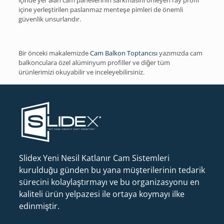
içinde yer alan cam panellerinin sarkmasını önleyen ray profil
içine yerleştirilen paslanmaz menteşe pimleri de önemli
güvenlik unsurlarıdır.
Bir önceki makalemizde
Cam Balkon Toptancısı
yazımızda cam
balkonculara özel alüminyum profiller ve diğer tüm
ürünlerimizi okuyabilir ve inceleyebilirsiniz.
Slidex Yeni Nesil Katlanır Cam Sistemleri
kurulduğu günden bu yana müşterilerinin tedarik
sürecini kolaylaştırmayı ve bu organizasyonu en
kaliteli ürün yelpazesi ile ortaya koymayı ilke
edinmiştir.