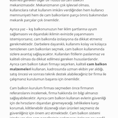
edilmesi gereken diğer bir husus da cam balkon
mekanizmasıdır. Mekanizmanın çok işlevsel olması,
kullanıcılara rahat kullanım imkânı verdiğinden hem kullanıcı
memnuniyeti hem de cam balkonların parça ömrü bakımından
mekanik parçalar çok önemlidir.
Ayrıca yaz – kış balkonunuzun her iklim şartlarına uyum
sağlamasını ve dışarıdaki iklimin evinizde yaşanmasını
istemiyorsanız, cam balkonda izolasyona da dikkat etmeniz
gerekmektedir. Darbelere dayanıklı, kullanımı kolay ve kolayca
temizlenen cam balkonları seçmek, cam balkon kullanımında
sizlere avantaj sağlayacaktır. Kullanılan fitillerin paslanmaz ve
kaliteli olması da dikkat edilmesi gereken hususlardandır.
Ayrıca cam balkon takan firmayı seçerken, kaliteli
cam balkon
malzemeleri
kullanan, kadrosunda uzman ekibin yer aldığı,
satış öncesi ve sonrası teknik destek alabileceğiniz bir firma ile
çalışmanız kurulumun başarısı için önemlidir.
Cam balkon kurulum firması seçmeden önce firmanın
referanslarını incelemek, firma hakkında ön bilgi almanızı
sağlayabilecektir. Ayrıca cam balkon kullanan evlerin güvenliği
için de hırsızların dışarıdan giremeyeceği, tehlikelere karşı
korumalı, kilitlenebilir düzeneği olan ürünleri seçmeniz de
güvenliğiniz için önem arz etmektedir. Cam balkon sistemi