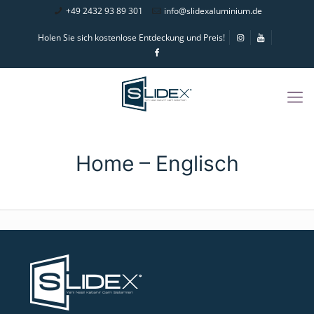
+49 2432 93 89 301
info@slidexaluminium.de
Holen Sie sich kostenlose Entdeckung und Preis!
Home – Englisch