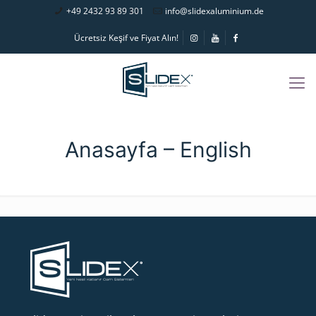
+49 2432 93 89 301
info@slidexaluminium.de
Ücretsiz Keşif ve Fiyat Alın!
Anasayfa – English